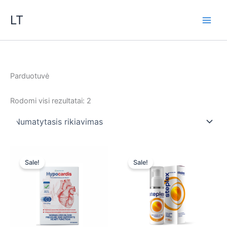
Pereiti
LT
prie
turinio
Parduotuvė
Rodomi visi rezultatai: 2
Sale!
Sale!