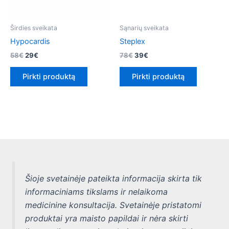
Širdies sveikata
Sąnarių sveikata
Hypocardis
Steplex
Original
Current
Original
Current
58
€
29
€
78
€
39
€
price
price
price
price
was:
is:
was:
is:
Pirkti produktą
Pirkti produktą
58€.
29€.
78€.
39€.
Šioje svetainėje pateikta informacija skirta tik
informaciniams tikslams ir nelaikoma
medicinine konsultacija. Svetainėje pristatomi
produktai yra maisto papildai ir nėra skirti