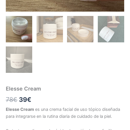
Elesse Cream
El
El
78
€
39
€
precio
precio
Elesse Cream
es una crema facial de uso tópico diseñada
para integrarse en la rutina diaria de cuidado de la piel.
original
actual