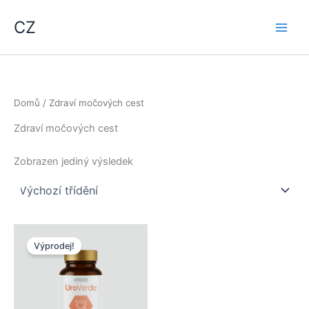
Přeskočit
CZ
na
obsah
Domů
/ Zdraví močových cest
Zdraví močových cest
Zobrazen jediný výsledek
Výprodej!