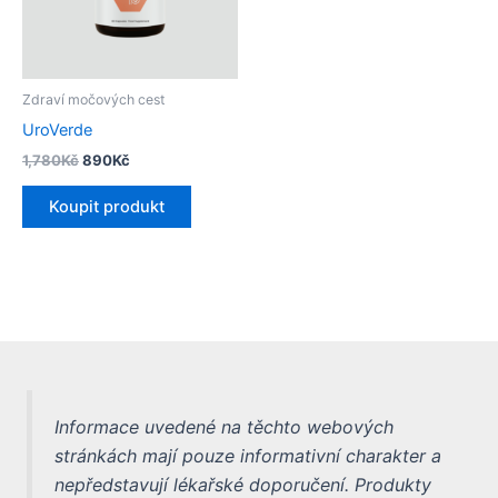
Zdraví močových cest
UroVerde
Původní
Aktuální
1,780
Kč
890
Kč
cena
cena
byla:
je:
Koupit produkt
1,780Kč.
890Kč.
Informace uvedené na těchto webových
stránkách mají pouze informativní charakter a
nepředstavují lékařské doporučení. Produkty