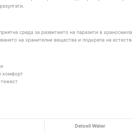
резултати.
риятна среда за развитието на паразити в храносмилат
яването на хранителни вещества и подкрепа на естест
ти
я комфорт
 тежест
Detoxil Water