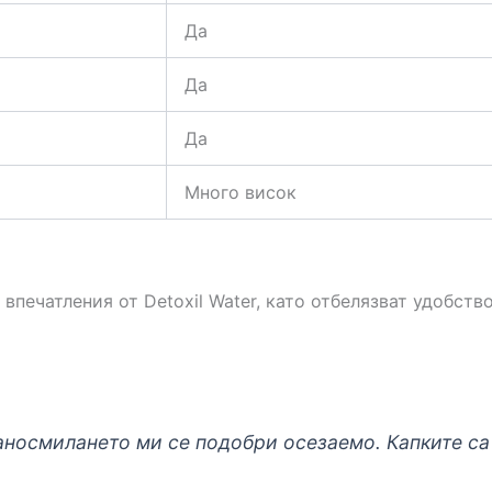
Да
Да
Да
Много висок
впечатления от Detoxil Water, като отбелязват удобст
носмилането ми се подобри осезаемо. Капките са