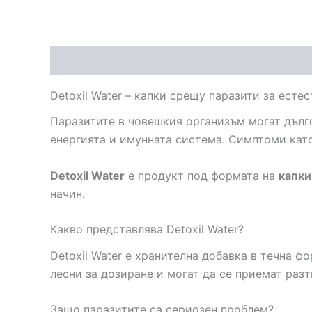
Описание
Detoxil Water – капки срещу паразити за есте
Паразитите в човешкия организъм могат дълго
енергията и имунната система. Симптоми като
Detoxil Water
е продукт под формата на
капки
начин.
Какво представлява Detoxil Water?
Detoxil Water е хранителна добавка в течна ф
лесни за дозиране и могат да се приемат раз
Защо паразитите са сериозен проблем?