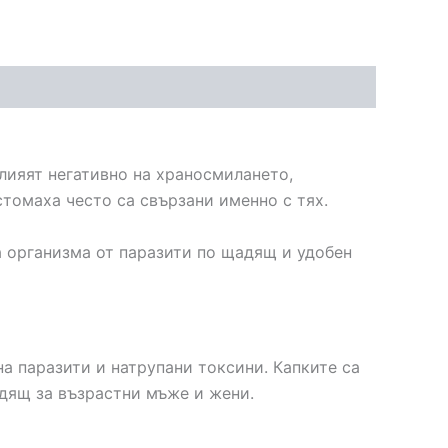
лияят негативно на храносмилането,
томаха често са свързани именно с тях.
а организма от паразити по щадящ и удобен
на паразити и натрупани токсини. Капките са
одящ за възрастни мъже и жени.