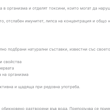
а в организма и отделят токсини, които могат да нару
то, отслабен имунитет, липса на концентрация и общо
лно подбрани натурални съставки, известни със своет
и свойства
червата
а на организма
ективна и щадяща при редовна употреба.
, обикновено разтворени във вода. Препоръчва се прие