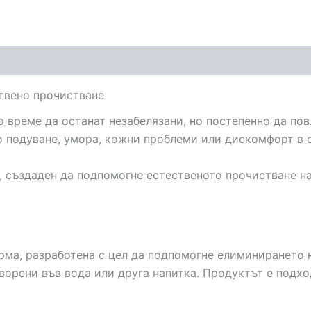
ствено прочистване
 време да останат незабелязани, но постепенно да пов
 подуване, умора, кожни проблеми или дискомфорт в с
, създаден да подпомогне естественото прочистване н
орма, разработена с цел да подпомогне елиминирането 
творени във вода или друга напитка. Продуктът е подх