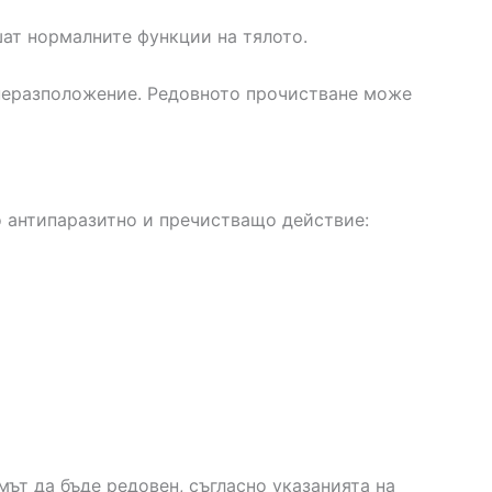
шат нормалните функции на тялото.
 неразположение. Редовното прочистване може
о антипаразитно и пречистващо действие:
мът да бъде редовен, съгласно указанията на